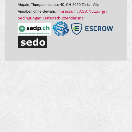
Airgate, Thurgauer­strasse 40, CH-8050 Zürich. Alle
Im­pres­sum
AGB, Nutzungs­
Angaben ohne Gewähr.
/
bedin­gungen, Daten­schutz­er­klärung