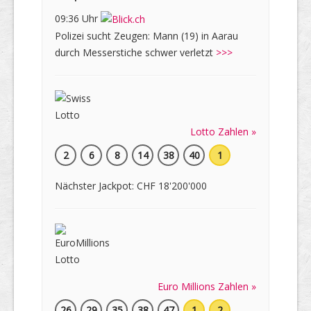
09:36 Uhr
Polizei sucht Zeugen: Mann (19) in Aarau
durch Messerstiche schwer verletzt
>>>
Lotto Zahlen »
2
6
8
14
38
40
1
Nächster Jackpot: CHF 18'200'000
Euro Millions Zahlen »
26
29
35
38
47
1
2