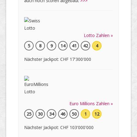
auch noch Storen abgebaut
>>>
Lotto Zahlen »
5
8
9
14
41
42
4
Nächster Jackpot: CHF 17'300'000
Euro Millions Zahlen »
25
30
34
46
50
1
12
Nächster Jackpot: CHF 103'000'000