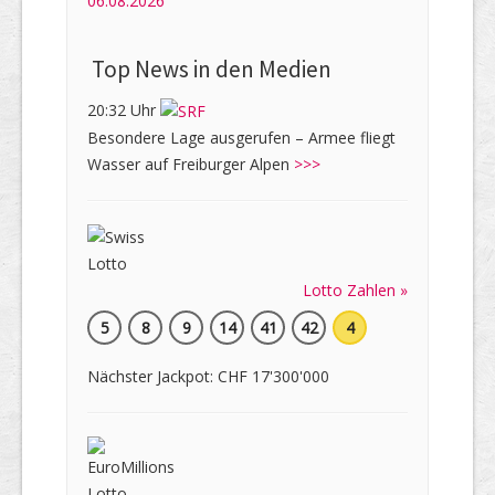
06.08.2026
Top News in den Medien
20:32 Uhr
Besondere Lage ausgerufen – Armee fliegt
Wasser auf Freiburger Alpen
>>>
Lotto Zahlen »
5
8
9
14
41
42
4
Nächster Jackpot: CHF 17'300'000