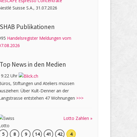
NESCAFÉ Espresso Concentrate
Nestlé Suisse S.A., 31.07.2026
SHAB Publi­kati­onen
995
Handelsregister Meldungen vom
07.08.2026
Top News in den Medien
19:22 Uhr
Büros, Stiftungen und Ateliers müssen
ausziehen: Über Kult-Denner an der
Langstrasse entstehen 47 Wohnungen
>>>
Lotto Zahlen »
5
8
9
14
41
42
4