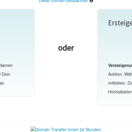
Diese Domain beobachten
Ersteig
oder
-Namen
Versteigeru
d Dein
Auktion. Wä
ss.
mitbieten. 
Höchstbiete