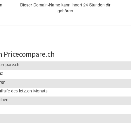
om
Dieser Domain-Name kann innert 24 Stunden dir
gehören
n Pricecompare.ch
compare.ch
iz
ren
frufe des letzten Monats
ichen