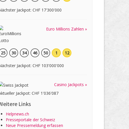
Nächster Jackpot: CHF 17'300'000
Euro Millions Zahlen »
25
30
34
46
50
1
12
Nächster Jackpot: CHF 103'000'000
Casino Jackpots »
Aktueller Jackpot: CHF 1'036'087
Weitere Links
Helpnews.ch
Presseportale der Schweiz
Neue Pressemeldung erfassen