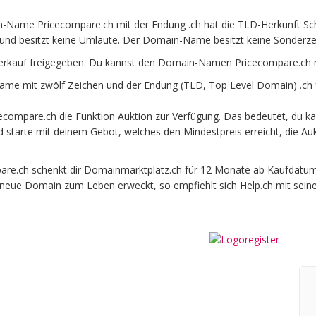
-Name Pricecompare.ch mit der Endung .ch hat die TLD-Herkunft Schw
und besitzt keine Umlaute. Der Domain-Name besitzt keine Sonderzeic
erkauf freigegeben. Du kannst den Domain-Namen Pricecompare.ch m
me mit zwölf Zeichen und der Endung (TLD, Top Level Domain) .ch f
compare.ch die Funktion Auktion zur Verfügung. Das bedeutet, du k
und starte mit deinem Gebot, welches den Mindestpreis erreicht, die
.ch schenkt dir Domainmarktplatz.ch für 12 Monate ab Kaufdatum be
e neue Domain zum Leben erweckt, so empfiehlt sich Help.ch mit sein