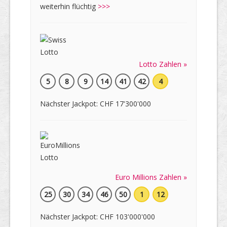
weiterhin flüchtig
>>>
Lotto Zahlen »
5
8
9
14
41
42
4
Nächster Jackpot: CHF 17'300'000
Euro Millions Zahlen »
25
30
34
46
50
1
12
Nächster Jackpot: CHF 103'000'000