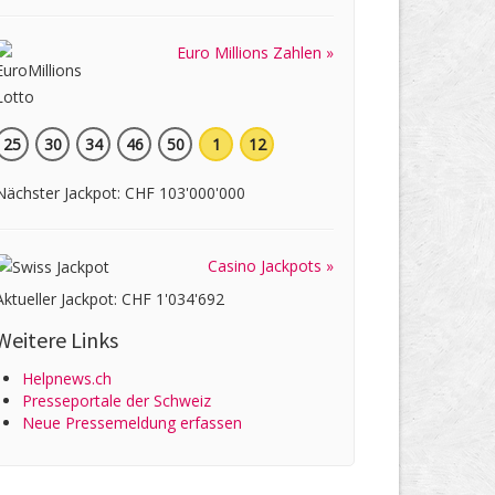
Euro Millions Zahlen »
25
30
34
46
50
1
12
Nächster Jackpot: CHF 103'000'000
Casino Jackpots »
Aktueller Jackpot: CHF 1'034'692
Weitere Links
Helpnews.ch
Presseportale der Schweiz
Neue Pressemeldung erfassen