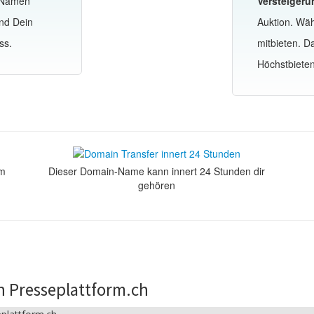
-Namen
Versteigeru
end Dein
Auktion. Wä
ss.
mitbieten. 
Höchstbiete
om
Dieser Domain-Name kann innert 24 Stunden dir
gehören
n Presseplattform.ch