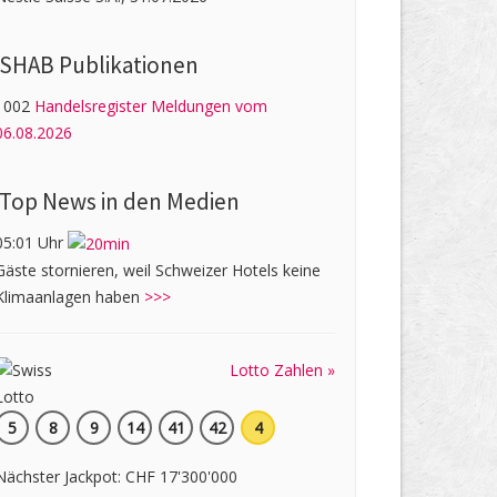
SHAB Publi­kati­onen
1002
Handelsregister Meldungen vom
06.08.2026
Top News in den Medien
05:01 Uhr
Gäste stornieren, weil Schweizer Hotels keine
Klimaanlagen haben
>>>
Lotto Zahlen »
5
8
9
14
41
42
4
Nächster Jackpot: CHF 17'300'000