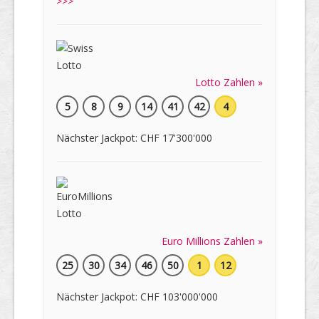
>>>
Lotto Zahlen »
5
8
9
14
41
42
4
Nächster Jackpot: CHF 17'300'000
Euro Millions Zahlen »
25
30
34
46
50
1
12
Nächster Jackpot: CHF 103'000'000