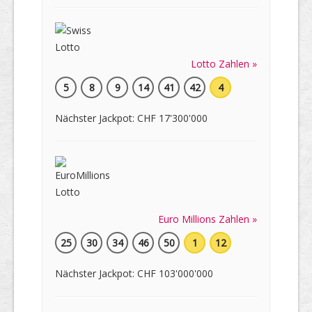
Lotto Zahlen »
5
8
9
14
41
42
4
Nächster Jackpot: CHF 17'300'000
Euro Millions Zahlen »
25
30
34
46
50
1
12
Nächster Jackpot: CHF 103'000'000