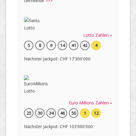
Gemeinde
>>>
Lotto Zahlen »
5
8
9
14
41
42
4
Nächster Jackpot: CHF 17'300'000
Euro Millions Zahlen »
25
30
34
46
50
1
12
Nächster Jackpot: CHF 103'000'000