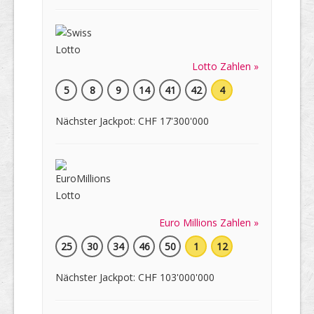
Lotto Zahlen »
5
8
9
14
41
42
4
Nächster Jackpot: CHF 17'300'000
Euro Millions Zahlen »
25
30
34
46
50
1
12
Nächster Jackpot: CHF 103'000'000