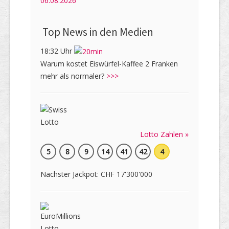
06.08.2026
Top News in den Medien
18:32 Uhr
Warum kostet Eiswürfel-Kaffee 2 Franken
mehr als normaler?
>>>
Lotto Zahlen »
5
8
9
14
41
42
4
Nächster Jackpot: CHF 17'300'000