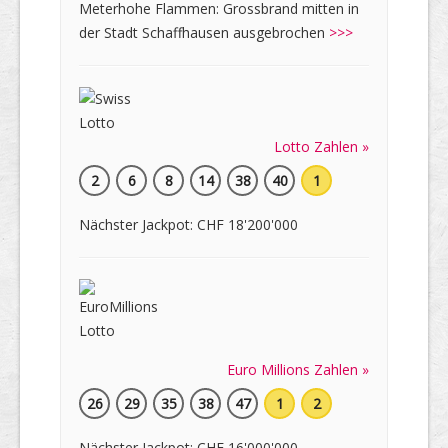
Meterhohe Flammen: Grossbrand mitten in
der Stadt Schaffhausen ausgebrochen
>>>
Lotto Zahlen »
2
6
8
14
38
40
1
Nächster Jackpot: CHF 18'200'000
Euro Millions Zahlen »
26
29
35
38
47
1
2
Nächster Jackpot: CHF 16'000'000