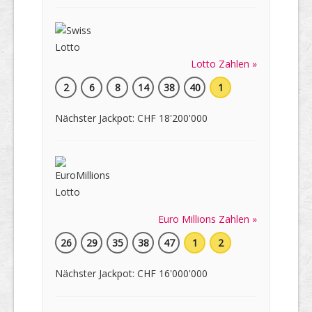
Lotto Zahlen »
2
6
8
14
38
40
1
Nächster Jackpot: CHF 18'200'000
Euro Millions Zahlen »
26
29
35
38
47
1
2
Nächster Jackpot: CHF 16'000'000