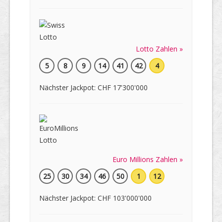
Lotto Zahlen »
5
8
9
14
41
42
4
Nächster Jackpot: CHF 17'300'000
Euro Millions Zahlen »
25
30
34
46
50
1
12
Nächster Jackpot: CHF 103'000'000