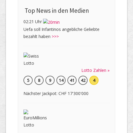
Top News in den Medien
02:21 Uhr
Uefa soll Infantinos angebliche Geliebte
bezahlt haben
>>>
Lotto Zahlen »
5
8
9
14
41
42
4
Nächster Jackpot: CHF 17'300'000