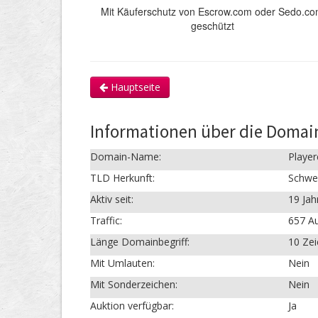
Mit Käuferschutz von Escrow.com oder Sedo.c
geschützt
Hauptseite
Informationen über die Domai
Domain-Name:
Player
TLD Herkunft:
Schwe
Aktiv seit:
19 Jah
Traffic:
657 Au
Länge Domainbegriff:
10 Ze
Mit Umlauten:
Nein
Mit Sonderzeichen:
Nein
Auktion verfügbar:
Ja