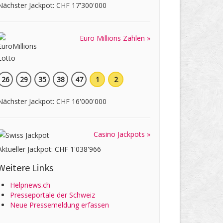
Nächster Jackpot: CHF 17'300'000
Euro Millions Zahlen »
26
29
35
38
47
1
2
Nächster Jackpot: CHF 16'000'000
Casino Jackpots »
Aktueller Jackpot: CHF 1'038'966
Weitere Links
Helpnews.ch
Presseportale der Schweiz
Neue Pressemeldung erfassen