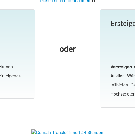
Diese Domain beobachten
Ersteig
oder
-Namen
Versteigeru
ein eigenes
Auktion. Wä
mitbieten. 
Höchstbiete