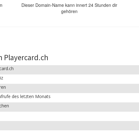
om
Dieser Domain-Name kann innert 24 Stunden dir
gehören
n Playercard.ch
card.ch
iz
ren
frufe des letzten Monats
ichen