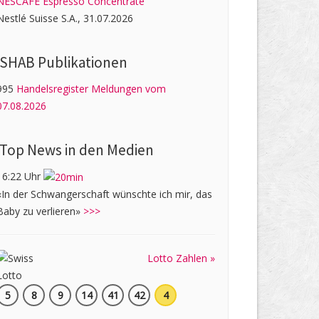
NESCAFÉ Espresso Concentrate
Nestlé Suisse S.A., 31.07.2026
SHAB Publi­kati­onen
995
Handelsregister Meldungen vom
07.08.2026
Top News in den Medien
16:22 Uhr
«In der Schwangerschaft wünschte ich mir, das
Baby zu verlieren»
>>>
Lotto Zahlen »
5
8
9
14
41
42
4