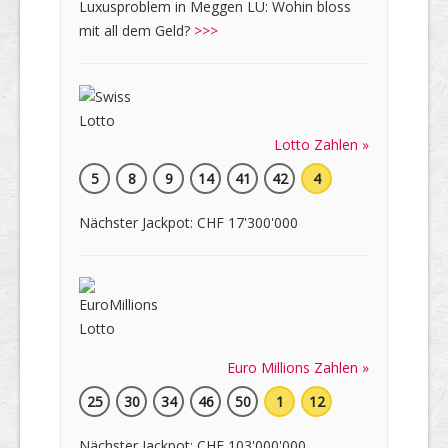
Luxusproblem in Meggen LU: Wohin bloss
mit all dem Geld?
>>>
Lotto Zahlen »
5
8
9
14
41
42
4
Nächster Jackpot: CHF 17'300'000
Euro Millions Zahlen »
25
30
34
46
50
1
12
Nächster Jackpot: CHF 103'000'000