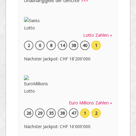
Unabhängigkeit der Gerichte
>>>
Lotto Zahlen »
2
6
8
14
38
40
1
Nächster Jackpot: CHF 18'200'000
Euro Millions Zahlen »
26
29
35
38
47
1
2
Nächster Jackpot: CHF 16'000'000