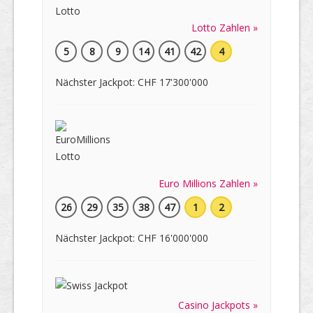
Lotto Zahlen »
5
8
9
14
41
42
4
Nächster Jackpot: CHF 17'300'000
Euro Millions Zahlen »
26
29
35
38
47
1
2
Nächster Jackpot: CHF 16'000'000
Casino Jackpots »