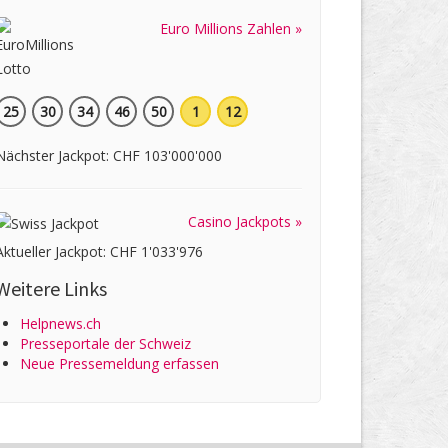
Euro Millions Zahlen »
25
30
34
46
50
1
12
Nächster Jackpot: CHF 103'000'000
Casino Jackpots »
Aktueller Jackpot: CHF 1'033'976
Weitere Links
Helpnews.ch
Presseportale der Schweiz
Neue Pressemeldung erfassen