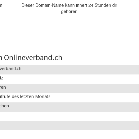
om
Dieser Domain-Name kann innert 24 Stunden dir
gehören
n Onlineverband.ch
everband.ch
iz
ren
frufe des letzten Monats
ichen