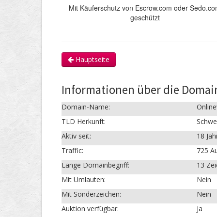
Mit Käuferschutz von Escrow.com oder Sedo.c
geschützt
Hauptseite
Informationen über die Domai
Domain-Name:
Onlin
TLD Herkunft:
Schwe
Aktiv seit:
18 Jah
Traffic:
725 Au
Länge Domainbegriff:
13 Ze
Mit Umlauten:
Nein
Mit Sonderzeichen:
Nein
Auktion verfügbar:
Ja