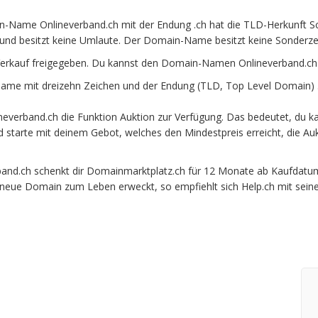
-Name Onlineverband.ch mit der Endung .ch hat die TLD-Herkunft Sc
und besitzt keine Umlaute. Der Domain-Name besitzt keine Sonderzeic
erkauf freigegeben. Du kannst den Domain-Namen Onlineverband.ch 
me mit dreizehn Zeichen und der Endung (TLD, Top Level Domain) .
everband.ch die Funktion Auktion zur Verfügung. Das bedeutet, du 
und starte mit deinem Gebot, welches den Mindestpreis erreicht, die
d.ch schenkt dir Domainmarktplatz.ch für 12 Monate ab Kaufdatum be
e neue Domain zum Leben erweckt, so empfiehlt sich Help.ch mit sein