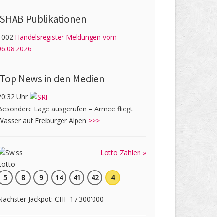
SHAB Publi­kati­onen
1002
Handelsregister Meldungen vom
06.08.2026
Top News in den Medien
20:32 Uhr
Besondere Lage ausgerufen – Armee fliegt
Wasser auf Freiburger Alpen
>>>
Lotto Zahlen »
5
8
9
14
41
42
4
Nächster Jackpot: CHF 17'300'000