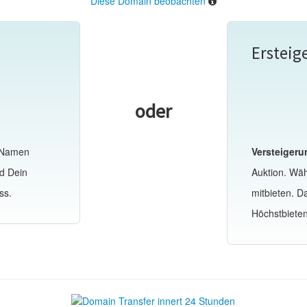
Diese Domain beobachten
Ersteig
oder
-Namen
Versteigeru
d Dein
Auktion. Wä
ss.
mitbieten. 
Höchstbiete