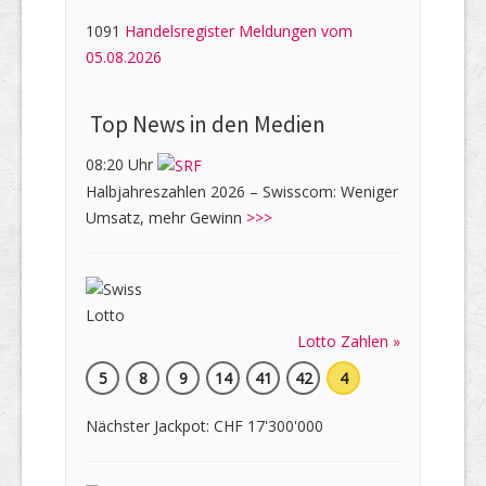
1091
Handelsregister Meldungen vom
05.08.2026
Top News in den Medien
08:20 Uhr
Halbjahreszahlen 2026 – Swisscom: Weniger
Umsatz, mehr Gewinn
>>>
Lotto Zahlen »
5
8
9
14
41
42
4
Nächster Jackpot: CHF 17'300'000