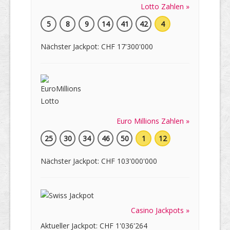
Lotto Zahlen »
5
8
9
14
41
42
4
Nächster Jackpot: CHF 17'300'000
Euro Millions Zahlen »
25
30
34
46
50
1
12
Nächster Jackpot: CHF 103'000'000
Casino Jackpots »
Aktueller Jackpot: CHF 1'036'264