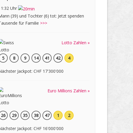
11:32 Uhr
Mann (39) und Tochter (6) tot: Jetzt spenden
Tausende für Familie
>>>
Lotto Zahlen »
5
8
9
14
41
42
4
Nächster Jackpot: CHF 17'300'000
Euro Millions Zahlen »
26
29
35
38
47
1
2
Nächster Jackpot: CHF 16'000'000