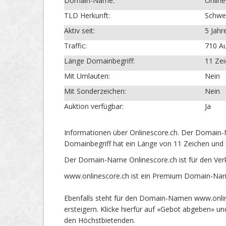
Domain-Name:
Online
TLD Herkunft:
Schwe
Aktiv seit:
5 Jahr
Traffic:
710 Au
Länge Domainbegriff:
11 Ze
Mit Umlauten:
Nein
Mit Sonderzeichen:
Nein
Auktion verfügbar:
Ja
Informationen über Onlinescore.ch. Der Domain-N
Domainbegriff hat ein Länge von 11 Zeichen und 
Der Domain-Name Onlinescore.ch ist für den Ver
www.onlinescore.ch ist ein Premium Domain-Name
Ebenfalls steht für den Domain-Namen www.onlin
ersteigern. Klicke hierfür auf «Gebot abgeben» 
den Höchstbietenden.