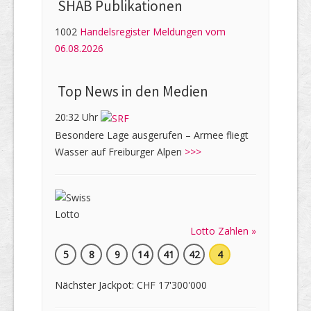
SHAB Publi­kati­onen
1002
Handelsregister Meldungen vom
06.08.2026
Top News in den Medien
20:32 Uhr
Besondere Lage ausgerufen – Armee fliegt
Wasser auf Freiburger Alpen
>>>
Lotto Zahlen »
5
8
9
14
41
42
4
Nächster Jackpot: CHF 17'300'000