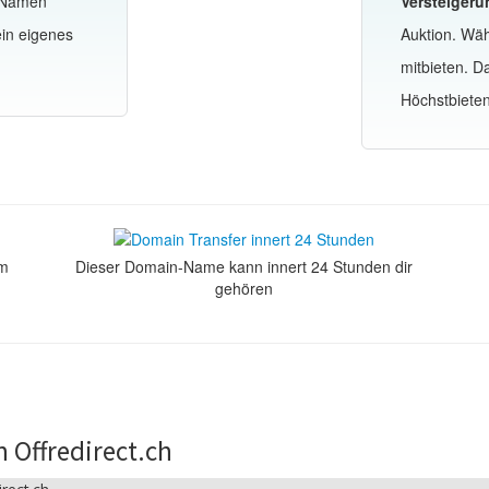
-Namen
Versteigeru
ein eigenes
Auktion. Wä
mitbieten. 
Höchstbiete
om
Dieser Domain-Name kann innert 24 Stunden dir
gehören
 Offredirect.ch