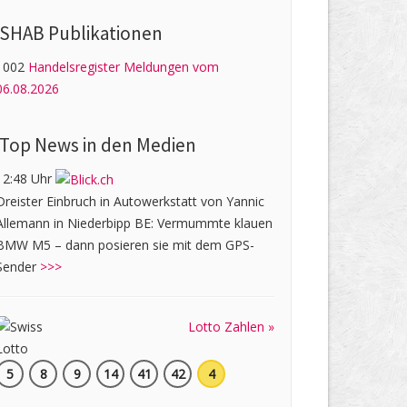
SHAB Publi­kati­onen
1002
Handelsregister Meldungen vom
06.08.2026
Top News in den Medien
12:48 Uhr
Dreister Einbruch in Autowerkstatt von Yannic
Allemann in Niederbipp BE: Vermummte klauen
BMW M5 – dann posieren sie mit dem GPS-
Sender
>>>
Lotto Zahlen »
5
8
9
14
41
42
4