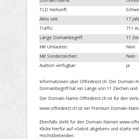
Domain-Name:
Offred
TLD Herkunft:
Schwe
Aktiv seit:
17 Jah
Traffic:
711 Au
Länge Domainbegriff:
11 Ze
Mit Umlauten:
Nein
Mit Sonderzeichen:
Nein
Auktion verfügbar:
Ja
Informationen über Offredirect.ch. Der Domain-Na
Domainbegriff hat ein Länge von 11 Zeichen und 
Der Domain-Name Offredirect.ch ist für den Verk
www.offredirect.ch ist ein Premium Domain-Name 
Ebenfalls steht für den Domain-Namen www.offredi
Klicke hierfür auf «Gebot abgeben» und starte m
Höchstbietenden.