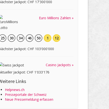
Nächster Jackpot: CHF 17'300'000
Euro Millions Zahlen »
25
30
34
46
50
1
12
Nächster Jackpot: CHF 103'000'000
Casino Jackpots »
Aktueller Jackpot: CHF 1'033'176
Weitere Links
Helpnews.ch
Presseportale der Schweiz
Neue Pressemeldung erfassen