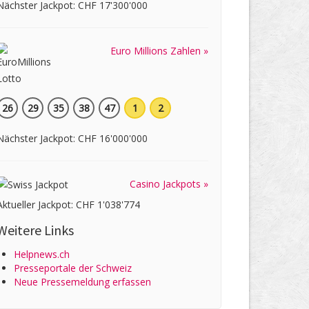
Nächster Jackpot: CHF 17'300'000
Euro Millions Zahlen »
26
29
35
38
47
1
2
Nächster Jackpot: CHF 16'000'000
Casino Jackpots »
Aktueller Jackpot: CHF 1'038'774
Weitere Links
Helpnews.ch
Presseportale der Schweiz
Neue Pressemeldung erfassen