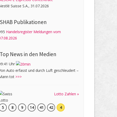
Nestlé Suisse S.A., 31.07.2026
SHAB Publi­kati­onen
995
Handelsregister Meldungen vom
07.08.2026
Top News in den Medien
09:41 Uhr
Von Auto erfasst und durch Luft geschleudert –
Mann tot
>>>
Lotto Zahlen »
5
8
9
14
41
42
4