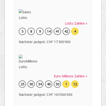
Lotto Zahlen »
5
8
9
14
41
42
4
Nächster Jackpot: CHF 17'300'000
Euro Millions Zahlen »
25
30
34
46
50
1
12
Nächster Jackpot: CHF 103'000'000