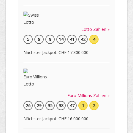
Lotto Zahlen »
5
8
9
14
41
42
4
Nächster Jackpot: CHF 17'300'000
Euro Millions Zahlen »
26
29
35
38
47
1
2
Nächster Jackpot: CHF 16'000'000