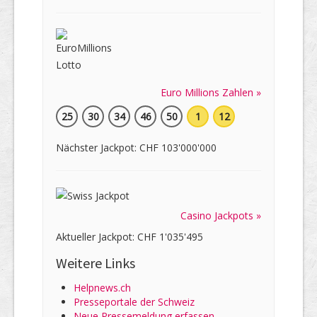
Euro Millions Zahlen »
25
30
34
46
50
1
12
Nächster Jackpot: CHF 103'000'000
Casino Jackpots »
Aktueller Jackpot: CHF 1'035'495
Weitere Links
Helpnews.ch
Presseportale der Schweiz
Neue Pressemeldung erfassen