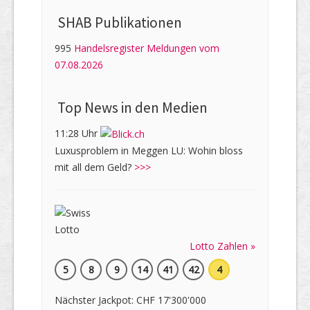
SHAB Publi­kati­onen
995
Handelsregister Meldungen vom
07.08.2026
Top News in den Medien
11:28 Uhr
Luxusproblem in Meggen LU: Wohin bloss
mit all dem Geld?
>>>
Lotto Zahlen »
5
8
9
14
41
42
4
Nächster Jackpot: CHF 17'300'000