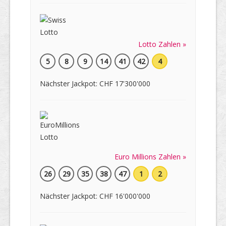
Lotto Zahlen »
5
8
9
14
41
42
4
Nächster Jackpot: CHF 17'300'000
Euro Millions Zahlen »
26
29
35
38
47
1
2
Nächster Jackpot: CHF 16'000'000