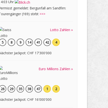
14:03 Uhr
Vermisst gemeldet: Bergunfall am Sandfirn:
Tourengänger (†69) stirbt
>>>
Lotto Zahlen »
5
8
9
14
41
42
4
Nächster Jackpot: CHF 17'300'000
Euro Millions Zahlen »
26
29
35
38
47
1
2
Nächster Jackpot: CHF 16'000'000