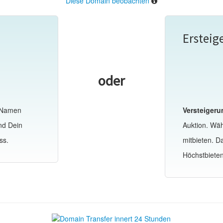
Diese Domain beobachten
Ersteig
oder
-Namen
Versteigeru
nd Dein
Auktion. Wä
ss.
mitbieten. 
Höchstbiete