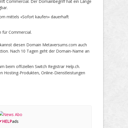
t Commercial. Der Domainbegriff hat ein Länge
gbar.
 mittels «Sofort kaufen» dauerhaft
 für Commercial.
u kannst diesen Domain Metaversums.com auch
 Auktion. Nach 10 Tagen geht der Domain-Name an
eim offiziellen Switch Registrar Help.ch.
en Hosting-Produkten, Online-Dienstleistungen
✔
HELP
ads