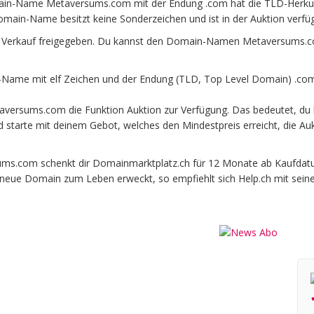
in-Name Metaversums.com mit der Endung .com hat die TLD-Herkunf
omain-Name besitzt keine Sonderzeichen und ist in der Auktion verfü
Verkauf freigegeben. Du kannst den Domain-Namen Metaversums.com
ame mit elf Zeichen und der Endung (TLD, Top Level Domain) .com
versums.com die Funktion Auktion zur Verfügung. Das bedeutet, d
und starte mit deinem Gebot, welches den Mindestpreis erreicht, die
.com schenkt dir Domainmarktplatz.ch für 12 Monate ab Kaufdatum b
e neue Domain zum Leben erweckt, so empfiehlt sich Help.ch mit sein