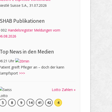
Nestlé Suisse S.A., 31.07.2026
SHAB Publi­kati­onen
1002
Handelsregister Meldungen vom
06.08.2026
Top News in den Medien
06:21 Uhr
Patient greift Pfleger an – doch der kann
Kampfsport
>>>
Lotto Zahlen »
5
8
9
14
41
42
4