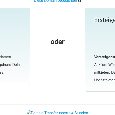
Diese Domain beobachten
Ersteig
oder
-Namen
Versteigeru
mgehend Dein
Auktion. Wä
ss.
mitbieten. 
Höchstbiete