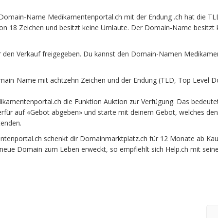
 Domain-Name Medikamentenportal.ch mit der Endung .ch hat die TL
von 18 Zeichen und besitzt keine Umlaute. Der Domain-Name besitzt k
 den Verkauf freigegeben. Du kannst den Domain-Namen Medikamente
ain-Name mit achtzehn Zeichen und der Endung (TLD, Top Level Dom
amentenportal.ch die Funktion Auktion zur Verfügung. Das bedeute
erfür auf «Gebot abgeben» und starte mit deinem Gebot, welches den 
tenden.
nportal.ch schenkt dir Domainmarktplatz.ch für 12 Monate ab Kaufda
e neue Domain zum Leben erweckt, so empfiehlt sich Help.ch mit sein