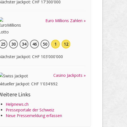
Nächster Jackpot: CHF 17'300'000
Euro Millions Zahlen »
25
30
34
46
50
1
12
Nächster Jackpot: CHF 103'000'000
Casino Jackpots »
Aktueller Jackpot: CHF 1'034'692
Weitere Links
Helpnews.ch
Presseportale der Schweiz
Neue Pressemeldung erfassen