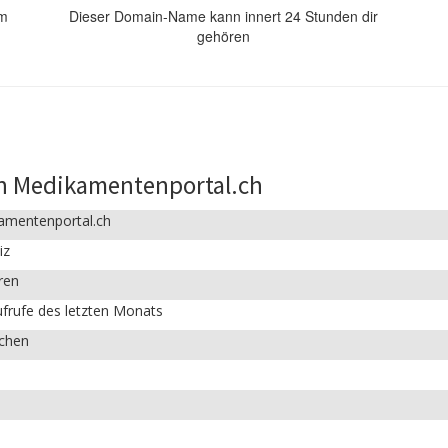
om
Dieser Domain-Name kann innert 24 Stunden dir
gehören
n Medikamentenportal.ch
amentenportal.ch
iz
ren
frufe des letzten Monats
ichen