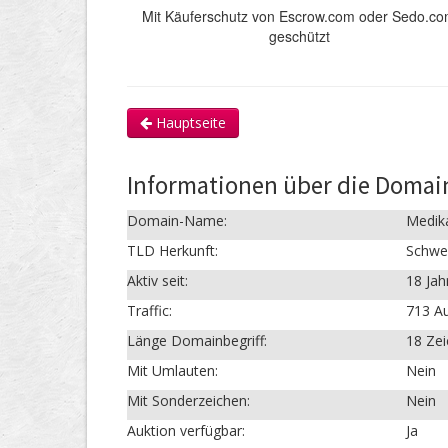
Mit Käuferschutz von Escrow.com oder Sedo.c
geschützt
Hauptseite
Informationen über die Domai
Domain-Name:
Medik
TLD Herkunft:
Schwe
Aktiv seit:
18 Jah
Traffic:
713 Au
Länge Domainbegriff:
18 Ze
Mit Umlauten:
Nein
Mit Sonderzeichen:
Nein
Auktion verfügbar:
Ja