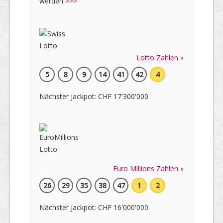
werden
>>>
Lotto Zahlen »
5
8
9
14
41
42
4
Nächster Jackpot: CHF 17'300'000
Euro Millions Zahlen »
26
29
35
38
47
1
2
Nächster Jackpot: CHF 16'000'000