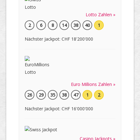
Lotto Zahlen »
2
6
8
14
38
40
1
Nächster Jackpot: CHF 18'200'000
Euro Millions Zahlen »
26
29
35
38
47
1
2
Nächster Jackpot: CHF 16'000'000
Casino Jackpots »