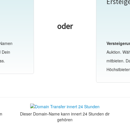
Ersteig
oder
-Namen
Versteigeru
d Dein
Auktion. Wä
ss.
mitbieten. 
Höchstbiete
om
Dieser Domain-Name kann innert 24 Stunden dir
gehören