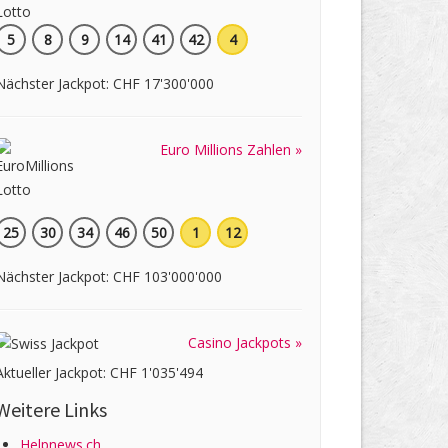
5
8
9
14
41
42
4
Nächster Jackpot: CHF 17'300'000
Euro Millions Zahlen »
25
30
34
46
50
1
12
Nächster Jackpot: CHF 103'000'000
Casino Jackpots »
Aktueller Jackpot: CHF 1'035'494
Weitere Links
Helpnews.ch