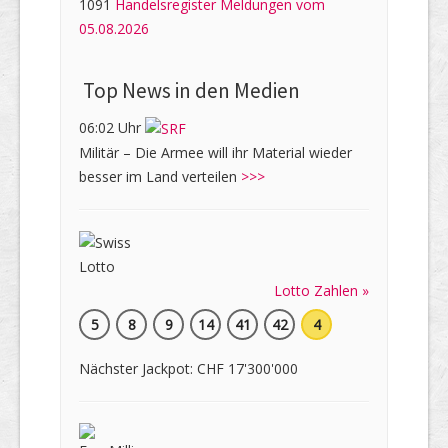
1091
Handelsregister Meldungen vom
05.08.2026
Top News in den Medien
06:02 Uhr
Militär – Die Armee will ihr Material wieder
besser im Land verteilen
>>>
Lotto Zahlen »
5
8
9
14
41
42
4
Nächster Jackpot: CHF 17'300'000