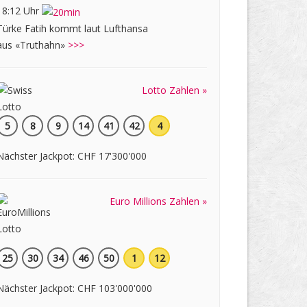
18:12 Uhr
Türke Fatih kommt laut Lufthansa
aus «Truthahn»
>>>
Lotto Zahlen »
5
8
9
14
41
42
4
Nächster Jackpot: CHF 17'300'000
Euro Millions Zahlen »
25
30
34
46
50
1
12
Nächster Jackpot: CHF 103'000'000