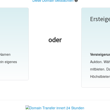
Diese Domain beobachten
Ersteig
oder
-Namen
Versteigeru
ein eigenes
Auktion. Wä
mitbieten. 
Höchstbiete