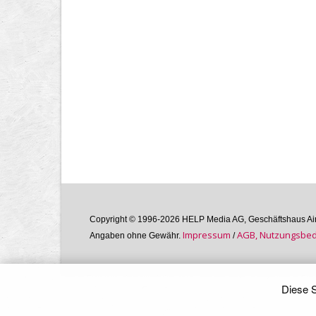
Copyright © 1996-2026 HELP Media AG, Geschäftshaus Airg
Im­pres­sum
AGB, Nutzungs­bedi
Angaben ohne Gewähr.
/
Diese S