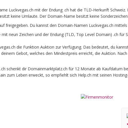
me Luckvegas.ch mit der Endung .ch hat die TLD-Herkunft Schweiz. D
esitzt keine Umlaute. Der Domain-Name besitzt keine Sonderzeichen u
auf freigegeben. Du kannst den Domain-Namen Luckvegas.ch mittels
it neun Zeichen und der Endung (TLD, Top Level Domain) .ch für S
gas.ch die Funktion Auktion zur Verfügung. Das bedeutet, du kanns
it deinem Gebot, welches den Mindestpreis erreicht, die Auktion. N
 schenkt dir Domainmarktplatz.ch für 12 Monate ab Kaufdatum beim o
ain zum Leben erweckt, so empfiehlt sich Help.ch mit seinen Hosting