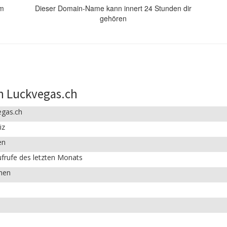
om
Dieser Domain-Name kann innert 24 Stunden dir
gehören
n Luckvegas.ch
egas.ch
iz
en
frufe des letzten Monats
chen