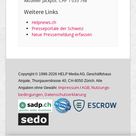
Aktueller Jackpot: CHF 1'035'798
Weitere Links
Helpnews.ch
Presseportale der Schweiz
Neue Pressemeldung erfassen
Copyright © 1996-2026 HELP Media AG, Geschäftshaus
Airgate, Thurgauer­strasse 40, CH-8050 Zürich. Alle
Im­pres­sum
AGB, Nutzungs­
Angaben ohne Gewähr.
/
bedin­gungen, Daten­schutz­er­klärung