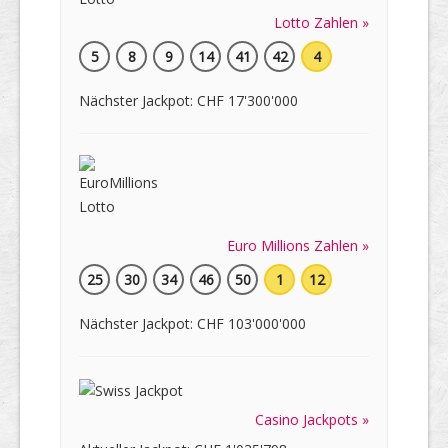
Lotto Zahlen »
5
8
9
14
41
42
4
Nächster Jackpot: CHF 17'300'000
Euro Millions Zahlen »
25
30
34
46
50
1
12
Nächster Jackpot: CHF 103'000'000
Casino Jackpots »