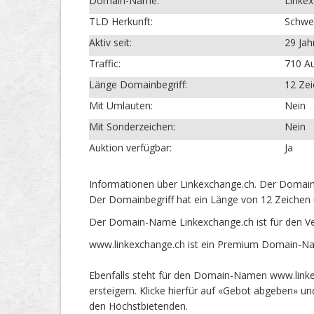
Domain-Name:
Linke
TLD Herkunft:
Schwe
Aktiv seit:
29 Jah
Traffic:
710 Au
Länge Domainbegriff:
12 Ze
Mit Umlauten:
Nein
Mit Sonderzeichen:
Nein
Auktion verfügbar:
Ja
Informationen über Linkexchange.ch. Der Domain-
Der Domainbegriff hat ein Länge von 12 Zeichen 
Der Domain-Name Linkexchange.ch ist für den V
www.linkexchange.ch ist ein Premium Domain-Nam
Ebenfalls steht für den Domain-Namen www.linke
ersteigern. Klicke hierfür auf «Gebot abgeben» 
den Höchstbietenden.