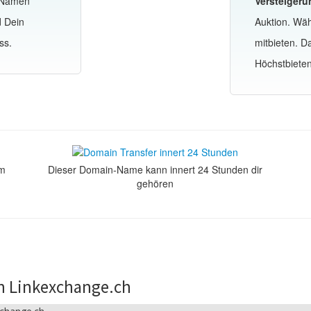
-Namen
Versteigeru
d Dein
Auktion. Wä
ss.
mitbieten. 
Höchstbiete
om
Dieser Domain-Name kann innert 24 Stunden dir
gehören
n Linkexchange.ch