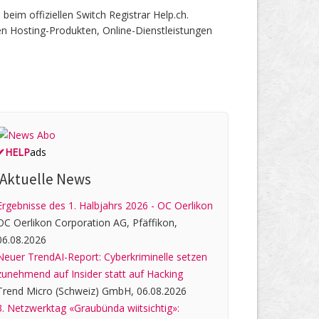
m offiziellen Switch Registrar Help.ch.
en Hosting-Produkten, Online-Dienstleistungen
✔
HELP
ads
Aktuelle News
Ergebnisse des 1. Halbjahrs 2026 - OC Oerlikon
OC Oerlikon Corporation AG, Pfäffikon,
06.08.2026
Neuer TrendAI-Report: Cyberkriminelle setzen
zunehmend auf Insider statt auf Hacking
Trend Micro (Schweiz) GmbH, 06.08.2026
3. Netzwerktag «Graubünda wiitsichtig»: