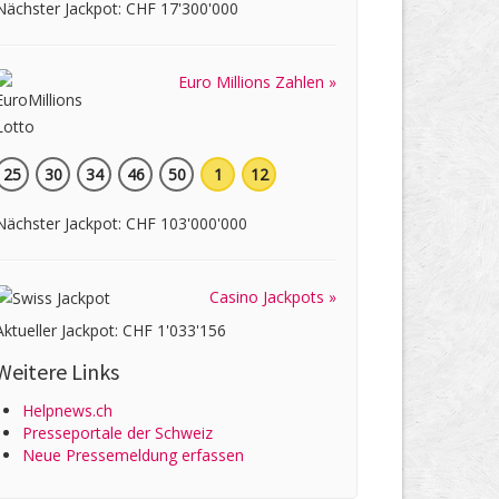
Nächster Jackpot: CHF 17'300'000
Euro Millions Zahlen »
25
30
34
46
50
1
12
Nächster Jackpot: CHF 103'000'000
Casino Jackpots »
Aktueller Jackpot: CHF 1'033'156
Weitere Links
Helpnews.ch
Presseportale der Schweiz
Neue Pressemeldung erfassen