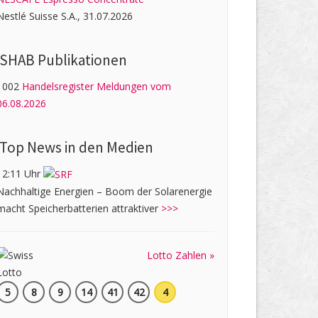
Nestlé Suisse S.A., 31.07.2026
SHAB Publi­kati­onen
1002
Handelsregister Meldungen vom
06.08.2026
Top News in den Medien
12:11 Uhr
Nachhaltige Energien – Boom der Solarenergie
macht Speicherbatterien attraktiver
>>>
Lotto Zahlen »
5
8
9
14
41
42
4