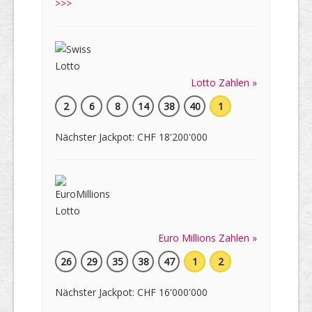
>>>
Lotto Zahlen »
2
6
8
14
38
40
1
Nächster Jackpot: CHF 18'200'000
Euro Millions Zahlen »
26
29
35
38
47
1
2
Nächster Jackpot: CHF 16'000'000