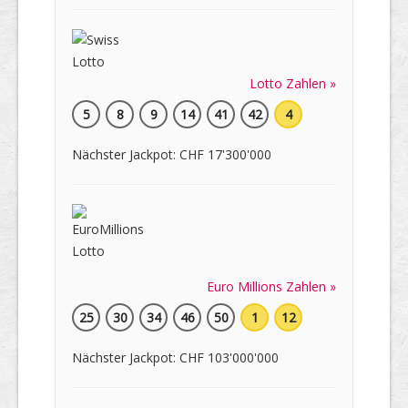
Lotto Zahlen »
5
8
9
14
41
42
4
Nächster Jackpot: CHF 17'300'000
Euro Millions Zahlen »
25
30
34
46
50
1
12
Nächster Jackpot: CHF 103'000'000