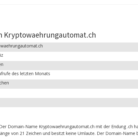
in Kryptowaehrungautomat.ch
owaehrungautomat.ch
iz
en
frufe des letzten Monats
ichen
 Der Domain-Name Kryptowaehrungautomat.ch mit der Endung .ch h
in Länge von 21 Zeichen und besitzt keine Umlaute. Der Domain-Name be