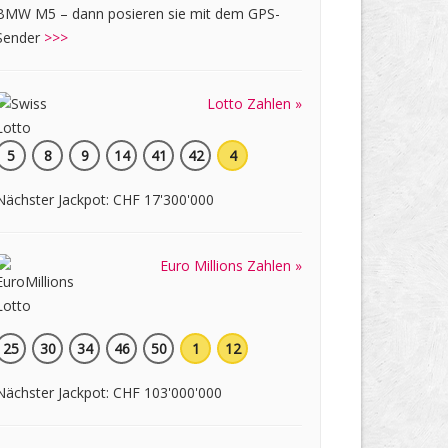
BMW M5 – dann posieren sie mit dem GPS-
Sender
>>>
Lotto Zahlen »
5
8
9
14
41
42
4
Nächster Jackpot: CHF 17'300'000
Euro Millions Zahlen »
25
30
34
46
50
1
12
Nächster Jackpot: CHF 103'000'000