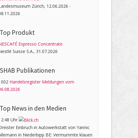
Landesmuseum Zürich, 12.06.2026 -
08.11.2026
Top Produkt
NESCAFÉ Espresso Concentrate
Nestlé Suisse S.A., 31.07.2026
SHAB Publi­kati­onen
1002
Handelsregister Meldungen vom
06.08.2026
Top News in den Medien
12:48 Uhr
Dreister Einbruch in Autowerkstatt von Yannic
Allemann in Niederbipp BE: Vermummte klauen