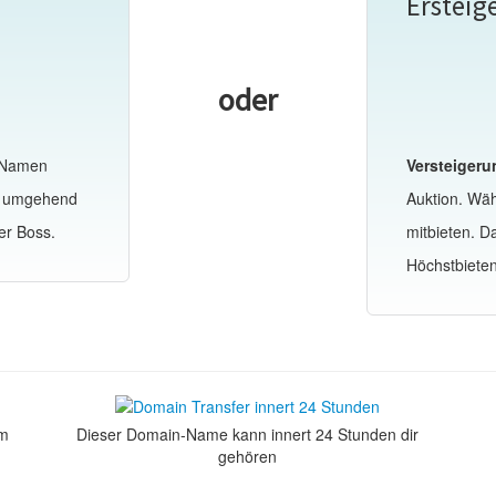
Ersteig
oder
-Namen
Versteigeru
te umgehend
Auktion. Wä
er Boss.
mitbieten. 
Höchstbiete
om
Dieser Domain-Name kann innert 24 Stunden dir
gehören