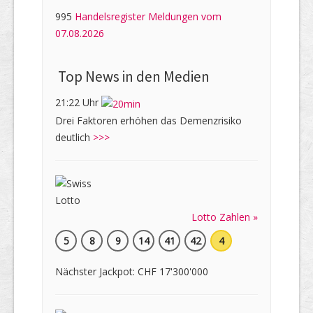
995
Handelsregister Meldungen vom
07.08.2026
Top News in den Medien
21:22 Uhr
Drei Faktoren erhöhen das Demenzrisiko
deutlich
>>>
Lotto Zahlen »
5
8
9
14
41
42
4
Nächster Jackpot: CHF 17'300'000