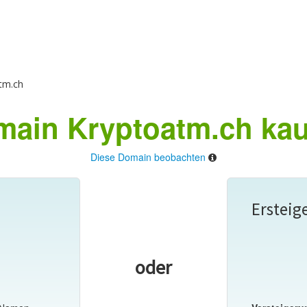
tm.ch
ain Kryptoatm.ch ka
Diese Domain beobachten
Ersteig
oder