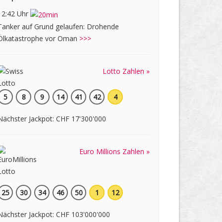
12:42 Uhr
Tanker auf Grund gelaufen: Drohende
Ölkatastrophe vor Oman
>>>
Lotto Zahlen »
5
8
9
14
41
42
4
Nächster Jackpot: CHF 17'300'000
Euro Millions Zahlen »
25
30
34
46
50
1
12
Nächster Jackpot: CHF 103'000'000