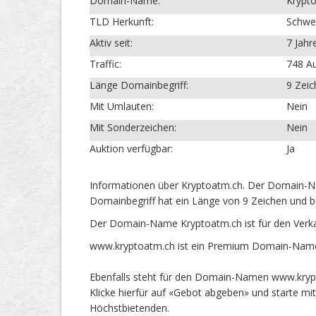
Domain-Name:
Krypt
TLD Herkunft:
Schwe
Aktiv seit:
7 Jahr
Traffic:
748 Au
Länge Domainbegriff:
9 Zei
Mit Umlauten:
Nein
Mit Sonderzeichen:
Nein
Auktion verfügbar:
Ja
Informationen über Kryptoatm.ch. Der Domain-Na
Domainbegriff hat ein Länge von 9 Zeichen und b
Der Domain-Name Kryptoatm.ch ist für den Verk
www.kryptoatm.ch ist ein Premium Domain-Name 
Ebenfalls steht für den Domain-Namen www.krypt
Klicke hierfür auf «Gebot abgeben» und starte m
Höchstbietenden.