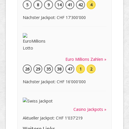
5
8
9
14
41
42
4
Nächster Jackpot: CHF 17'300'000
Euro Millions Zahlen »
26
29
35
38
47
1
2
Nächster Jackpot: CHF 16'000'000
Casino Jackpots »
Aktueller Jackpot: CHF 1'037'219
Weitere Links