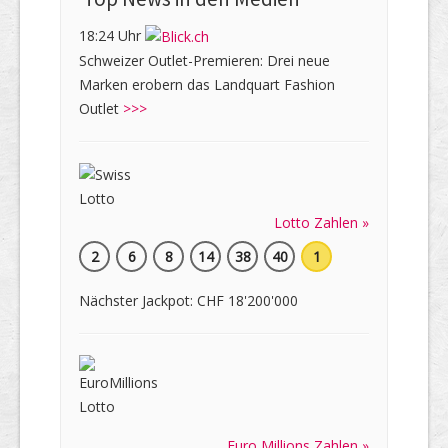
18:24 Uhr
Schweizer Outlet-Premieren: Drei neue
Marken erobern das Landquart Fashion
Outlet
>>>
Lotto Zahlen »
2
6
8
14
38
40
1
Nächster Jackpot: CHF 18'200'000
Euro Millions Zahlen »