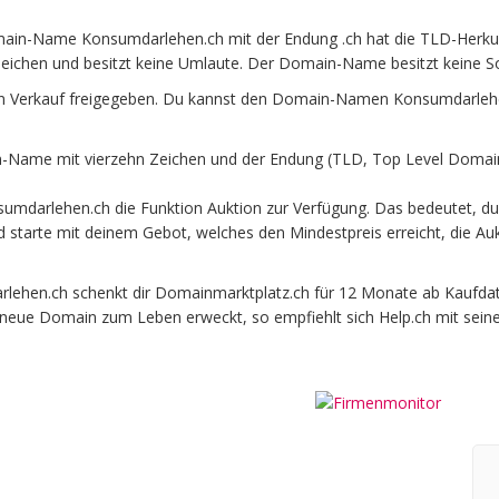
ain-Name Konsumdarlehen.ch mit der Endung .ch hat die TLD-Herkunf
eichen und besitzt keine Umlaute. Der Domain-Name besitzt keine Son
 Verkauf freigegeben. Du kannst den Domain-Namen Konsumdarlehen
Name mit vierzehn Zeichen und der Endung (TLD, Top Level Domain)
umdarlehen.ch die Funktion Auktion zur Verfügung. Das bedeutet, 
und starte mit deinem Gebot, welches den Mindestpreis erreicht, die
hen.ch schenkt dir Domainmarktplatz.ch für 12 Monate ab Kaufdatum 
e neue Domain zum Leben erweckt, so empfiehlt sich Help.ch mit sein