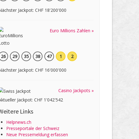
Nächster Jackpot: CHF 18'200'000
Euro Millions Zahlen »
26
29
35
38
47
1
2
Nächster Jackpot: CHF 16'000'000
Casino Jackpots »
Aktueller Jackpot: CHF 1'042'542
Weitere Links
Helpnews.ch
Presseportale der Schweiz
Neue Pressemeldung erfassen