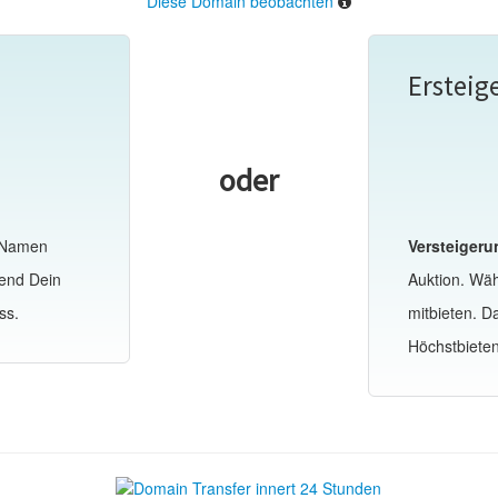
Diese Domain beobachten
Ersteig
oder
-Namen
Versteigeru
end Dein
Auktion. Wä
ss.
mitbieten. 
Höchstbiete