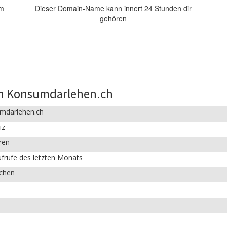
om
Dieser Domain-Name kann innert 24 Stunden dir
gehören
in Konsumdarlehen.ch
mdarlehen.ch
iz
ren
frufe des letzten Monats
ichen