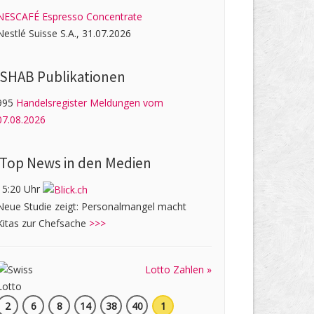
NESCAFÉ Espresso Concentrate
Nestlé Suisse S.A., 31.07.2026
SHAB Publi­kati­onen
995
Handelsregister Meldungen vom
07.08.2026
Top News in den Medien
15:20 Uhr
Neue Studie zeigt: Personalmangel macht
Kitas zur Chefsache
>>>
Lotto Zahlen »
2
6
8
14
38
40
1