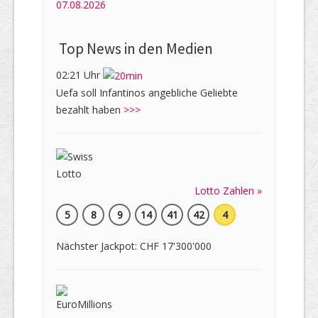
07.08.2026
Top News in den Medien
02:21 Uhr
Uefa soll Infantinos angebliche Geliebte
bezahlt haben
>>>
Lotto Zahlen »
5
8
9
14
41
42
4
Nächster Jackpot: CHF 17'300'000