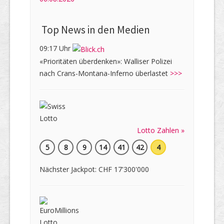
Top News in den Medien
09:17 Uhr
«Prioritäten überdenken»: Walliser Polizei
nach Crans-Montana-Inferno überlastet
>>>
Lotto Zahlen »
5
8
9
14
41
42
4
Nächster Jackpot: CHF 17'300'000