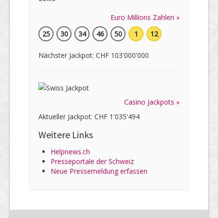
Euro Millions Zahlen »
25
30
34
46
50
1
12
Nächster Jackpot: CHF 103'000'000
Casino Jackpots »
Aktueller Jackpot: CHF 1'035'494
Weitere Links
Helpnews.ch
Presseportale der Schweiz
Neue Pressemeldung erfassen